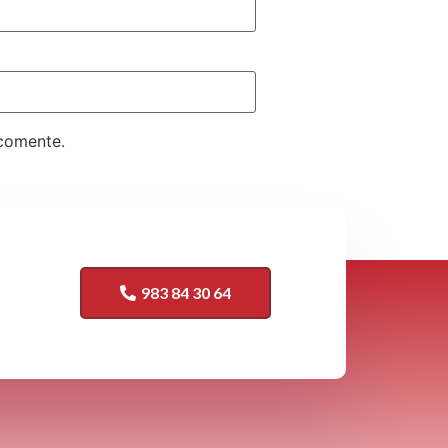
 comente.
mentarios
.
983 84 30 64