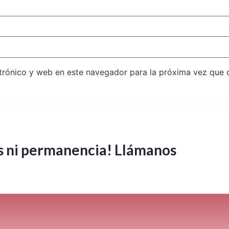
trónico y web en este navegador para la próxima vez que
ir el spam.
Aprende cómo se procesan los datos de tus co
s ni permanencia! Llámanos