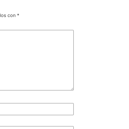
dos con
*