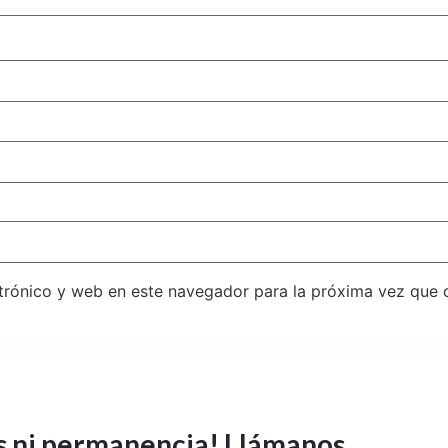
trónico y web en este navegador para la próxima vez que
ir el spam.
Aprende cómo se procesan los datos de tus co
s ni permanencia! Llámanos