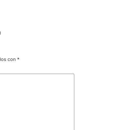
g
dos con
*