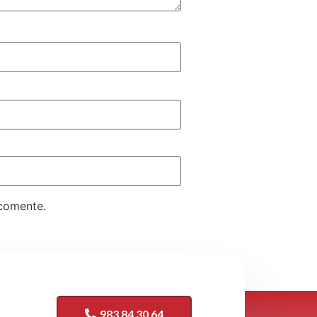
 comente.
mentarios
.
983 84 30 64